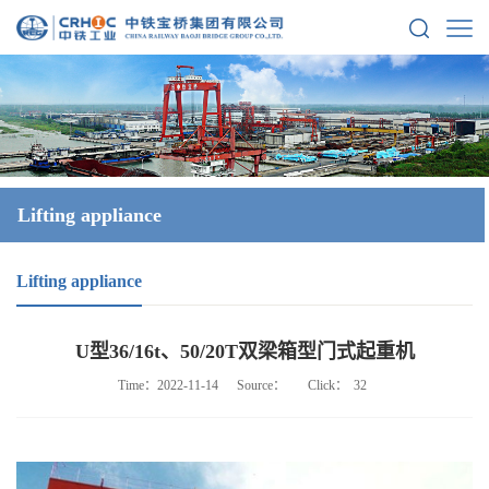
Lifting appliance
Lifting appliance
U型36/16t、50/20T双梁箱型门式起重机
Time：2022-11-14
Source：
Click：
32